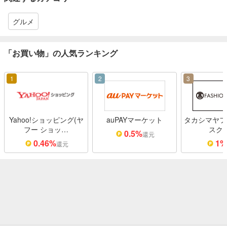
グルメ
「お買い物」の人気ランキング
1
2
3
Yahoo!ショッピング(ヤ
auPAYマーケット
タカシマヤフ
フー ショッ…
スク
0.5%
還元
0.46%
1
還元