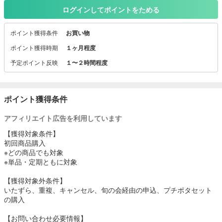
大満足の食べごたえが人気の『具だくさんポタージュ』です。
ログインしてポイントをためる
「野菜と豆の具だくさんポタージュ」は、彩りも風味も豊かな4種類
ポイント獲得条件
お買い物
の味をご用意。
ポイント獲得時期
１ヶ月程度
・トマトのミネストローネ
予定ポイント反映
１〜２時間程度
・かぼちゃのポタージュ
・ブロッコリーとほうれん草のポタージュ
・豆と根菜のポタージュ
ポイント獲得条件
おいしさを、食卓に、贈り物に。
カゴメのこだわり仕立てです！
アフィリエイト広告を利用しています
【獲得対象条件】
初回商品購入
※どの商品でも対象
※単品・定期ともに対象
【獲得対象外条件】
いたずら、重複、キャンセル、旬の会経由の申込、プチポタセット
の購入
【お問い合わせ必要情報】