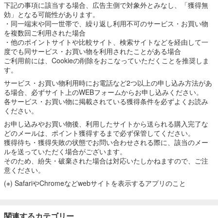
下記の事項に該当する場合、広告主側で対象外とみなし、「獲得無
効」となる可能性があります。
・同一端末や同一世帯で、繰り返し利用不可のサービス・お買い物
を複数回ご利用された場合
・他のポイントサイトや比較サイト、検索サイトなどを経由して一
度でも同サービス・お買い物を利用されたことがある場合
ご利用前には、Cookieの削除をおこなっていただくことを推奨しま
す。
サービス・お買い物利用時にお電話など2つ以上の申し込み方法があ
る場合、必ずサイト上のWEBフォームからお申し込みください。
各サービス・お買い物に掲載されている獲得条件を必ずよくお読み
ください。
お申し込みやお買い物後、利用したサイトから送られる購入完了な
どのメールは、ポイント獲得するまで必ず保管してください。
獲得待ち・獲得失敗の状態でお問い合わせされる際に、該当のメー
ルを送っていただく場合がございます。
そのため、紛失・破棄された場合は対応いたしかねますので、ご注
意ください。
(※) SafariやChromeなどwebサイトを表示するアプリのこと
関連するカテゴリー