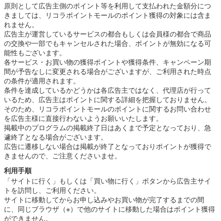
原則として広告主側のポイント等を利用して支払われた金額分につ
きましては、リコラポイントモールのポイント獲得の対象には含ま
れません。
広告主が運営しているサービスの都合もしくは会員様の都合で商品
の交換や一部でもキャンセルされた場合、ポイントが無効になる可
能性もございます。
各サービス・お買い物の獲得ポイントや獲得条件、キャンペーン期
間が予告なしに変更される場合がございますが、ご利用された時点
の条件が適用されます。
条件を達成しているかどうかは各広告主ではなく、代理店が行って
いるため、広告主はポイントに関する詳細を把握しておりません。
そのため、リコラポイントモールのポイントに関するお問い合わせ
を広告主様に直接行わないようお願いいたします。
掲載中のプログラムの掲載終了日はあくまで予定となっており、急
遽終了となる場合がございます。
広告に遷移しない場合は掲載が終了となっておりポイントが獲得で
きませんので、ご注意くださいませ。
利用手順
「サイトに行く」もしくは「買い物に行く」ボタンから広告主サイ
トを訪問し、ご利用ください。
サイトに移動してからお申し込みやお買い物が完了するまでの間
に、同じブラウザ（※）で他のサイトに移動した場合はポイント獲得
ができません。