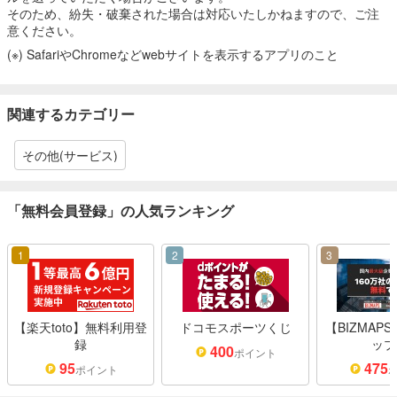
そのため、紛失・破棄された場合は対応いたしかねますので、ご注
意ください。
(※) SafariやChromeなどwebサイトを表示するアプリのこと
関連するカテゴリー
その他(サービス)
「無料会員登録」の人気ランキング
1
2
3
【楽天toto】無料利用登
ドコモスポーツくじ
【BIZMAP
録
ップ
400
ポイント
95
475
ポイント