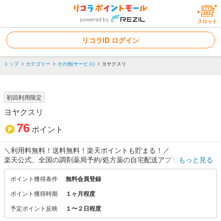
スロット
リコラID ログイン
トップ
カテゴリー
その他(サービス)
ヨヤクスリ
初回利用限定
ヨヤクスリ
76
ポイント
＼利用料無料！送料無料！楽天ポイントも貯まる！／
楽天公式、全国の調剤薬局予約/処方薬の自宅配送アプリ。
もっと見る
・急がないおクスリは｢薬局に寄らずに自宅に配送」でラクラク！
・当日｢薬局での受け取り｣なら事前予約で待ち時間を有効活用！
ポイント獲得条件
無料会員登録
・QRからおクスリ手帳に登録のたびに楽天ポイントも貯まる！
ポイント獲得時期
１ヶ月程度
一度体験したらやめられない。おクスリの受け取り・登録をより賢
く！
予定ポイント反映
１〜２日程度