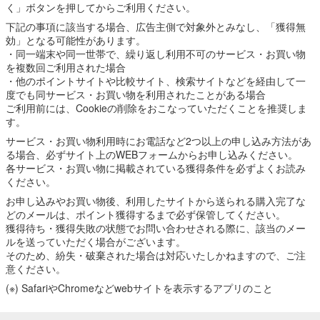
く」ボタンを押してからご利用ください。
下記の事項に該当する場合、広告主側で対象外とみなし、「獲得無
効」となる可能性があります。
・同一端末や同一世帯で、繰り返し利用不可のサービス・お買い物
を複数回ご利用された場合
・他のポイントサイトや比較サイト、検索サイトなどを経由して一
度でも同サービス・お買い物を利用されたことがある場合
ご利用前には、Cookieの削除をおこなっていただくことを推奨しま
す。
サービス・お買い物利用時にお電話など2つ以上の申し込み方法があ
る場合、必ずサイト上のWEBフォームからお申し込みください。
各サービス・お買い物に掲載されている獲得条件を必ずよくお読み
ください。
お申し込みやお買い物後、利用したサイトから送られる購入完了な
どのメールは、ポイント獲得するまで必ず保管してください。
獲得待ち・獲得失敗の状態でお問い合わせされる際に、該当のメー
ルを送っていただく場合がございます。
そのため、紛失・破棄された場合は対応いたしかねますので、ご注
意ください。
(※) SafariやChromeなどwebサイトを表示するアプリのこと