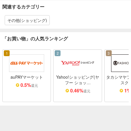
関連するカテゴリー
その他(ショッピング)
「お買い物」の人気ランキング
1
2
3
auPAYマーケット
Yahoo!ショッピング(ヤ
タカシマヤフ
フー ショッ…
スク
0.5%
還元
0.46%
1
還元