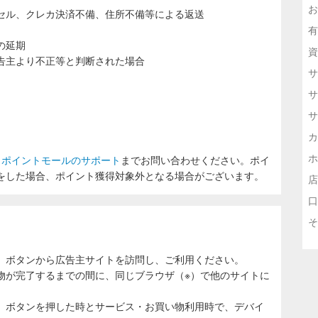
お
セル、クレカ決済不備、住所不備等による返送
有
の延期
資
告主より不正等と判断された場合
サ
サ
サ
カ
ホ
ラポイントモールのサポート
までお問い合わせください。ポイ
をした場合、ポイント獲得対象外となる場合がございます。
店
口
そ
」ボタンから広告主サイトを訪問し、ご利用ください。
物が完了するまでの間に、同じブラウザ（※）で他のサイトに
。
」ボタンを押した時とサービス・お買い物利用時で、デバイ