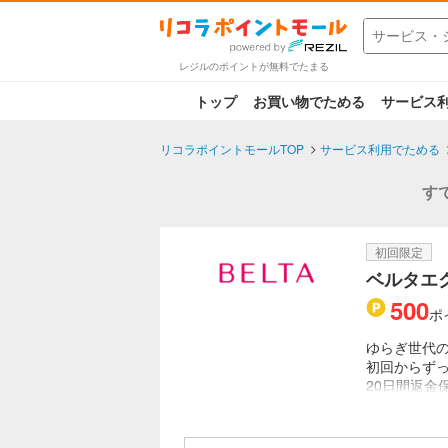
レジルのポイントが無料でたまる
トップ
お買い物でためる
サービス
リコラポイントモールTOP
サービス利用でためる
す
初回限定
ベルタエ
500
ポ
ゆらぎ世代の
初回からず
20日間返金
葉酸サプリN
サプリメン
認定更年期