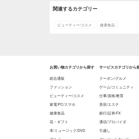
関連するカテゴリー
ビューティー/コスメ
健康食品
お買い物カテゴリから探す
サービスカテゴリから
総合通販
クーポン/グルメ
ファッション
ゲーム/コミュニティ
ビューティー/コスメ
仕事/資格/教育
家電/PC/スマホ
美容/エステ
健康食品
銀行/証券/FX
花・ギフト
通信/プロバイダ
本/ミュージック/DVD
引越し
グルメ
クレジットカード