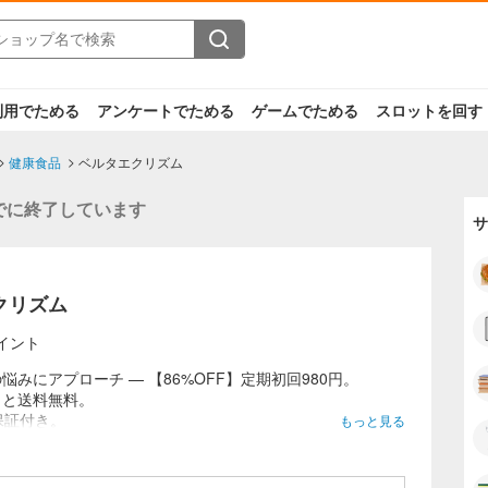
利用でためる
アンケートでためる
ゲームでためる
スロットを回す
健康食品
ベルタエクリズム
でに終了しています
サ
クリズム
イント
悩みにアプローチ — 【86%OFF】定期初回980円。
っと送料無料。
保証付き。
もっと見る
o.1メーカーが開発／ゆらぎ世代の女性に贈る、更年期向け
ト。
指導士も推薦。製薬会社と共同開発。