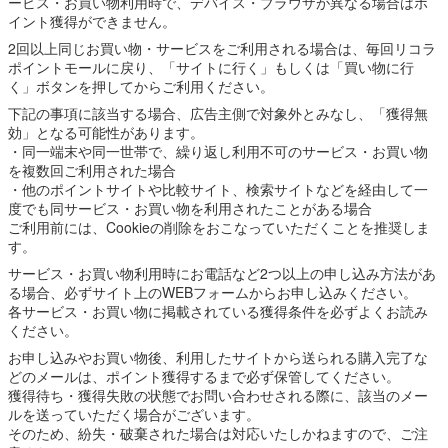
ービス・お買い物利用時で、デバイス・ブラウザが異なる場合はポ
イント獲得ができません。
2回以上同じお買い物・サービスをご利用される場合は、毎回リコラ
ポイントモールに戻り、「サイトに行く」もしくは「買い物に行
く」ボタンを押してからご利用ください。
下記の事項に該当する場合、広告主側で対象外とみなし、「獲得無
効」となる可能性があります。
・同一端末や同一世帯で、繰り返し利用不可のサービス・お買い物
を複数回ご利用された場合
・他のポイントサイトや比較サイト、検索サイトなどを経由して一
度でも同サービス・お買い物を利用されたことがある場合
ご利用前には、Cookieの削除をおこなっていただくことを推奨しま
す。
サービス・お買い物利用時にお電話など2つ以上の申し込み方法があ
る場合、必ずサイト上のWEBフォームからお申し込みください。
各サービス・お買い物に掲載されている獲得条件を必ずよくお読み
ください。
お申し込みやお買い物後、利用したサイトから送られる購入完了な
どのメールは、ポイント獲得するまで必ず保管してください。
獲得待ち・獲得失敗の状態でお問い合わせされる際に、該当のメー
ルを送っていただく場合がございます。
そのため、紛失・破棄された場合は対応いたしかねますので、ご注