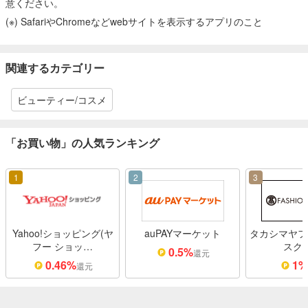
意ください。
(※) SafariやChromeなどwebサイトを表示するアプリのこと
関連するカテゴリー
ビューティー/コスメ
「お買い物」の人気ランキング
1
2
3
Yahoo!ショッピング(ヤ
auPAYマーケット
タカシマヤフ
フー ショッ…
スク
0.5%
還元
0.46%
1
還元