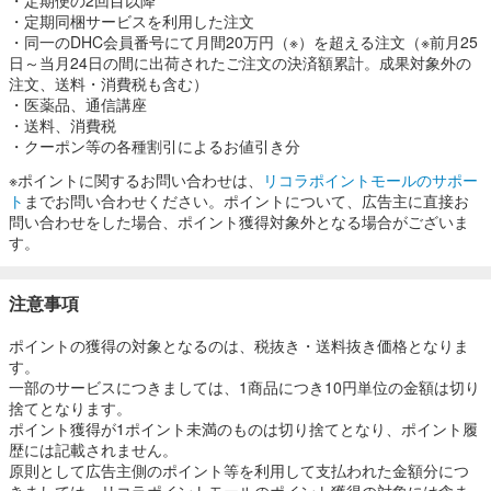
・定期同梱サービスを利用した注文
・同一のDHC会員番号にて月間20万円（※）を超える注文（※前月25
日～当月24日の間に出荷されたご注文の決済額累計。成果対象外の
注文、送料・消費税も含む）
・医薬品、通信講座
・送料、消費税
・クーポン等の各種割引によるお値引き分
※ポイントに関するお問い合わせは、
リコラポイントモールのサポー
ト
までお問い合わせください。ポイントについて、広告主に直接お
問い合わせをした場合、ポイント獲得対象外となる場合がございま
す。
注意事項
ポイントの獲得の対象となるのは、税抜き・送料抜き価格となりま
す。
一部のサービスにつきましては、1商品につき10円単位の金額は切り
捨てとなります。
ポイント獲得が1ポイント未満のものは切り捨てとなり、ポイント履
歴には記載されません。
原則として広告主側のポイント等を利用して支払われた金額分につ
きましては、リコラポイントモールのポイント獲得の対象には含ま