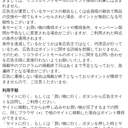
れません。
広告主が運営しているサービスの都合もしくは会員様の都合で商品
の交換や一部でもキャンセルされた場合、ポイントが無効になる可
能性もございます。
各サービス・お買い物の獲得ポイントや獲得条件、キャンペーン期
間が予告なしに変更される場合がございますが、ご利用された時点
の条件が適用されます。
条件を達成しているかどうかは各広告主ではなく、代理店が行って
いるため、広告主はポイントに関する詳細を把握しておりません。
そのため、リコラポイントモールのポイントに関するお問い合わせ
を広告主様に直接行わないようお願いいたします。
掲載中のプログラムの掲載終了日はあくまで予定となっており、急
遽終了となる場合がございます。
広告に遷移しない場合は掲載が終了となっておりポイントが獲得で
きませんので、ご注意くださいませ。
利用手順
「サイトに行く」もしくは「買い物に行く」ボタンから広告主サイ
トを訪問し、ご利用ください。
サイトに移動してからお申し込みやお買い物が完了するまでの間
に、同じブラウザ（※）で他のサイトに移動した場合はポイント獲得
ができません。
「サイトに行く」もしくは「買い物に行く」ボタンを押した時とサ