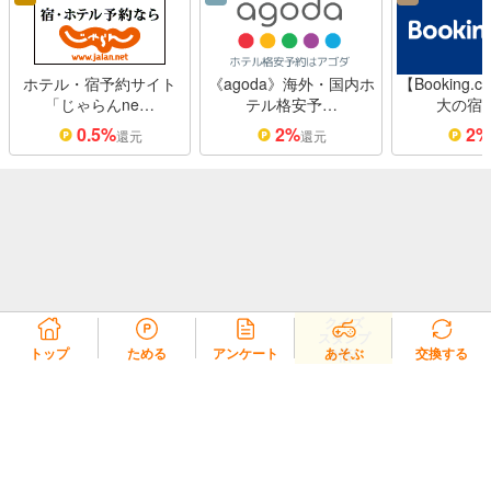
ホテル・宿予約サイト
《agoda》海外・国内ホ
【Booking
「じゃらんne…
テル格安予…
大の宿
0.5%
2%
2
還元
還元
クイズ
スタンプ
2倍!
トップ
ためる
アンケート
あそぶ
交換する
リコラ会員規約
リコラポイント利用規約
リコラポイントモール利用規約
プライバシーポリシー
会社概要
よくある質問・お問い合わせ
© 2020 REZIL Inc.