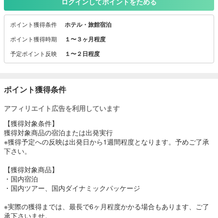
ンライン予約可能です。
ログインしてポイントをためる
また、JRや航空券(JAL,ANA)などの交通と宿泊がセットになったプ
ランも好評です。
ポイント獲得条件
ホテル・旅館宿泊
ポイント獲得時期
１〜３ヶ月程度
予定ポイント反映
１〜２日程度
ポイント獲得条件
アフィリエイト広告を利用しています
【獲得対象条件】
獲得対象商品の宿泊または出発実行
※獲得予定への反映は出発日から1週間程度となります。予めご了承
下さい。
【獲得対象商品】
・国内宿泊
・国内ツアー、国内ダイナミックパッケージ
※実際の獲得までは、最長で6ヶ月程度かかる場合もあります、ご了
承下さいませ。