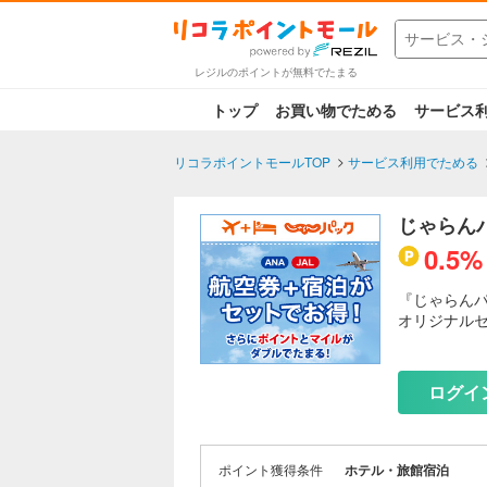
レジルのポイントが無料でたまる
トップ
お買い物でためる
サービス
リコラポイントモールTOP
サービス利用でためる
じゃらん
0.5%
『じゃらん
オリジナルセ
■じゃらんパ
１）好きな
ログイ
範囲内で自
２）おトク
うことでさ
３）マイル
ポイント獲得条件
ホテル・旅館宿泊
行機利用時