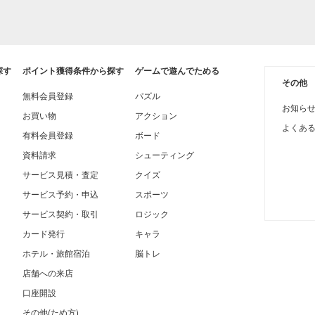
探す
ポイント獲得条件から探す
ゲームで遊んでためる
その他
無料会員登録
パズル
お知ら
お買い物
アクション
よくあ
有料会員登録
ボード
資料請求
シューティング
サービス見積・査定
クイズ
サービス予約・申込
スポーツ
サービス契約・取引
ロジック
カード発行
キャラ
ホテル・旅館宿泊
脳トレ
店舗への来店
口座開設
その他(ため方)