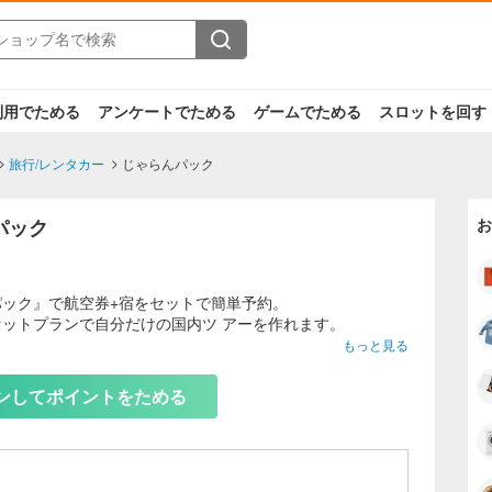
利用でためる
アンケートでためる
ゲームでためる
スロットを回す
旅行/レンタカー
じゃらんパック
パック
お
パック』で航空券+宿をセットで簡単予約。
ットプランで自分だけの国内ツ アーを作れます。
もっと見る
ックの強み
時間の飛行機・電車や好きな宿泊場所を決めるなど、所定の
ンしてポイントをためる
由に選択できる。
なプランが満載で、保有ポイントや期間限定のクーポンを使
らにおトクに。
はもちろん、ポイントもたまるのでオススメ。※マイルは飛
のみ。