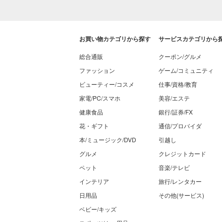
お買い物カテゴリから探す
サービスカテゴリから
総合通販
クーポン/グルメ
ファッション
ゲーム/コミュニティ
ビューティー/コスメ
仕事/資格/教育
家電/PC/スマホ
美容/エステ
健康食品
銀行/証券/FX
花・ギフト
通信/プロバイダ
本/ミュージック/DVD
引越し
グルメ
クレジットカード
ペット
音楽/テレビ
インテリア
旅行/レンタカー
日用品
その他(サービス)
ベビー/キッズ