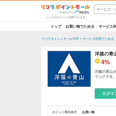
レジルのポイントが無料でたまる
トップ
お買い物でためる
サービス
リコラポイントモールTOP
サービス利用でためる
洋服の青
4%
洋服の青山
ラックスを
新商品続々入
圧倒的な品
ログイ
送料 全国一
文で当日発
大きいサイ
ポイント獲得条件
お買い物
のご試着予約