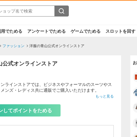
利用でためる
アンケートでためる
ゲームでためる
スロットを回す
ファッション
洋服の青山公式オンラインストア
山公式オンラインストア
お
オンラインストアでは、ビジネスやフォーマルのスーツやス
、メンズ・レディス共に通販でご購入いただけます。
もっと見る
荷！トレンドアイテムから定番アイテムまで、業界NO.1の
揃え！
ンしてポイントをためる
律550円（税込）（※店舗受取は送料なし)！正午までのご注
送！
ズ、小さいサイズも多数取り揃えており、洋服の青山店頭で
もWebで承ります。