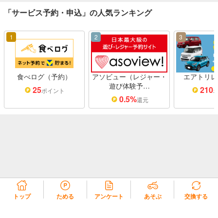
「サービス予約・申込」の人気ランキング
1
2
3
食べログ（予約）
アソビュー（レジャー・
エアトリレ
遊び体験予…
25
210
ポイント
0.5%
還元
トップ
ためる
アンケート
あそぶ
交換する