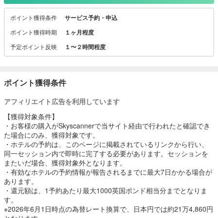
私たちの使命は、旅行の計画に伴う面倒やストレスを取り除き、誰
ポイント獲得条件
サービス予約・申込
もが簡単かつ快適に世界を探求できるように支援することです。
そのために、旅行者が自分の時間とお金を最大限に活用できるよう
ポイント獲得時期
１ヶ月程度
なツールと情報を提供しています。
予定ポイント反映
１〜２時間程度
ポイント獲得条件
アフィリエイト広告を利用しています
【獲得対象条件】
・お客様の購入がSkyscannerで当サイト経由で行われたと確認でき
た場合にのみ、獲得対象です。
・ホテルの予約は、このページに掲載されているリンクから行い、
同一セッション内で即時に完了する必要があります。セッションを
またいだ場合、獲得対象外となります。
・有効なホテルの予約情報が報告されるまでに最大7日かかる場合が
あります。
・還元額は、1予約あたり最大1000英国ポンド相当分までとなりま
す。
※2026年6月1日時点の為替レート換算で、日本円では約21万4,860円
となります。