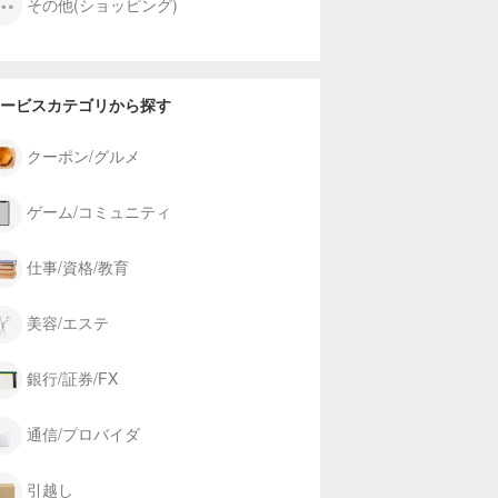
その他(ショッピング)
ービスカテゴリから探す
クーポン/グルメ
ゲーム/コミュニティ
仕事/資格/教育
美容/エステ
銀行/証券/FX
通信/プロバイダ
引越し