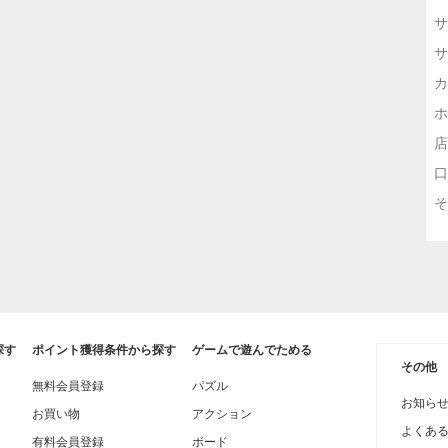
サ
サ
カ
ホ
店
口
そ
探す
ポイント獲得条件から探す
ゲームで遊んでためる
その他
無料会員登録
パズル
お知ら
お買い物
アクション
よくあ
有料会員登録
ボード