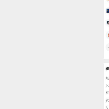
獲
無
お
有
資
サ