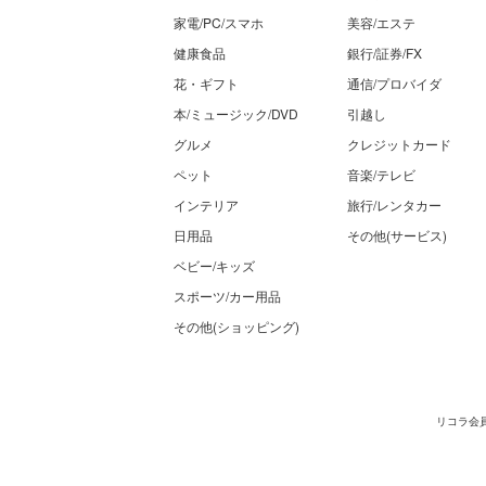
家電/PC/スマホ
美容/エステ
健康食品
銀行/証券/FX
花・ギフト
通信/プロバイダ
本/ミュージック/DVD
引越し
グルメ
クレジットカード
ペット
音楽/テレビ
インテリア
旅行/レンタカー
日用品
その他(サービス)
ベビー/キッズ
スポーツ/カー用品
その他(ショッピング)
リコラ会