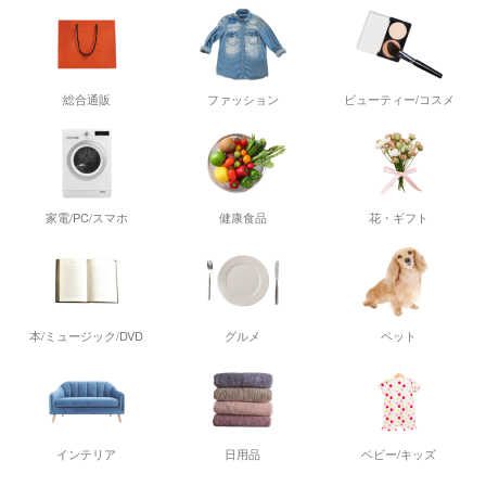
総合通販
ファッション
ビューティー/コスメ
家電/PC/スマホ
健康食品
花・ギフト
本/ミュージック/DVD
グルメ
ペット
インテリア
日用品
ベビー/キッズ