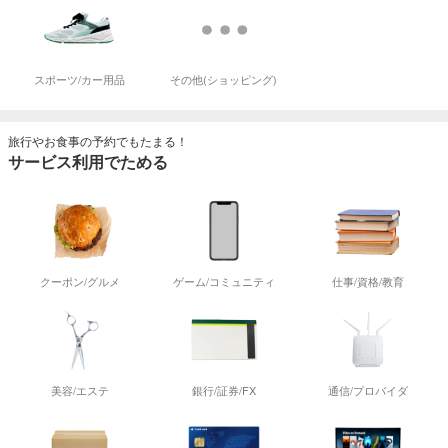
スポーツ/カー用品
その他(ショッピング)
旅行やお食事の予約でもたまる！
サービス利用でためる
クーポン/グルメ
ゲーム/コミュニティ
仕事/資格/教育
美容/エステ
銀行/証券/FX
通信/プロバイダ