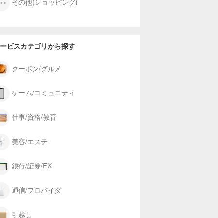
その他(ショッピング)
ービスカテゴリから探す
クーポン/グルメ
ゲーム/コミュニティ
仕事/資格/教育
美容/エステ
銀行/証券/FX
通信/プロバイダ
引越し