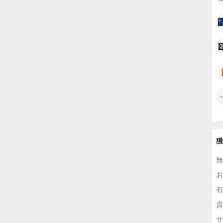
獲
無
お
有
資
サ