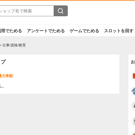
利用でためる
アンケートでためる
ゲームでためる
スロットを回す
仕事/資格/教育
ップ
お
還元率順
ん。