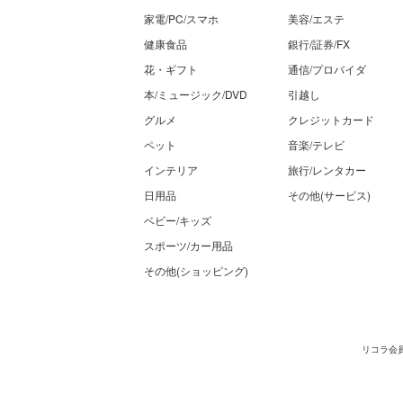
家電/PC/スマホ
美容/エステ
健康食品
銀行/証券/FX
花・ギフト
通信/プロバイダ
本/ミュージック/DVD
引越し
グルメ
クレジットカード
ペット
音楽/テレビ
インテリア
旅行/レンタカー
日用品
その他(サービス)
ベビー/キッズ
スポーツ/カー用品
その他(ショッピング)
リコラ会