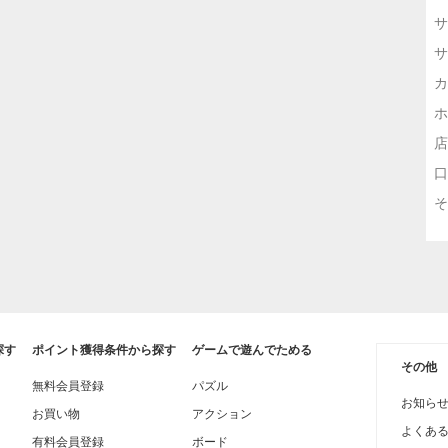
サ
サ
カ
ホ
店
口
そ
探す
ポイント獲得条件から探す
ゲームで遊んでためる
その他
無料会員登録
パズル
お知ら
お買い物
アクション
よくあ
有料会員登録
ボード