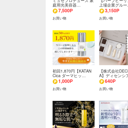
ミュゼプロデュース 家
【ハーブピーリ
庭用光美容器…
上場企業グルー
7,500P
3,150P
お買い物
お買い物
初回1,870円【KATAN
【株式会社DECE
Cica ダーマヒッ…
A】ディセンシ
1,000P
640P
お買い物
お買い物