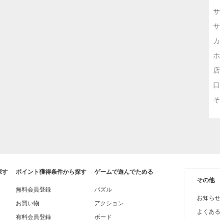
サ
サ
カ
ホ
店
口
そ
探す
ポイント獲得条件から探す
ゲームで遊んでためる
その他
無料会員登録
パズル
お知ら
お買い物
アクション
よくあ
有料会員登録
ボード