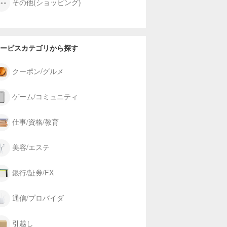
その他(ショッピング)
ービスカテゴリから探す
クーポン/グルメ
ゲーム/コミュニティ
仕事/資格/教育
美容/エステ
銀行/証券/FX
通信/プロバイダ
引越し