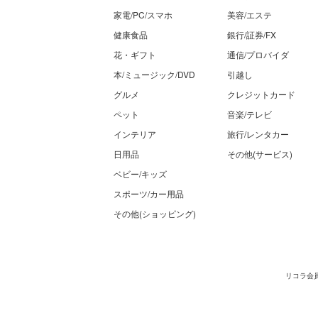
家電/PC/スマホ
美容/エステ
健康食品
銀行/証券/FX
花・ギフト
通信/プロバイダ
本/ミュージック/DVD
引越し
グルメ
クレジットカード
ペット
音楽/テレビ
インテリア
旅行/レンタカー
日用品
その他(サービス)
ベビー/キッズ
スポーツ/カー用品
その他(ショッピング)
リコラ会