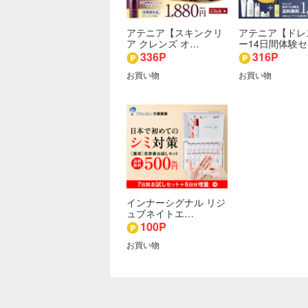
アテニア【スキンクリ
アテニア【ドレ
ア クレンズ オ…
ー14日間体験
336P
316P
お買い物
お買い物
インナーシグナル リジ
ュブネイトエ…
100P
お買い物