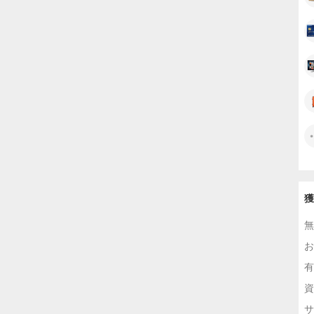
獲
無
お
有
資
サ