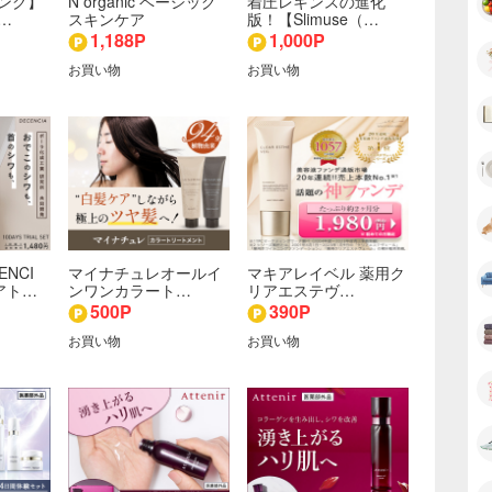
ング】
N organic ベーシック
着圧レギンスの進化
…
スキンケア
版！【Slimuse（…
1,188P
1,000P
お買い物
お買い物
NCI
マイナチュレオールイ
マキアレイベル 薬用ク
アト…
ンワンカラート…
リアエステヴ…
500P
390P
お買い物
お買い物