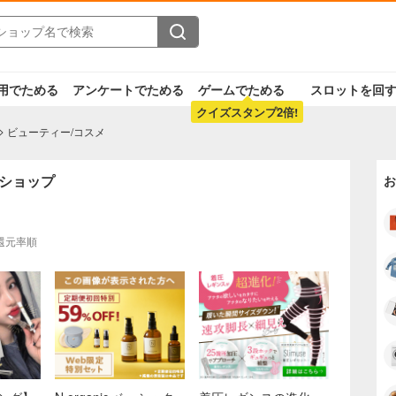
用でためる
アンケートでためる
ゲームでためる
スロットを回
クイズスタンプ2倍!
ビューティー/コスメ
・ショップ
お
還元率順