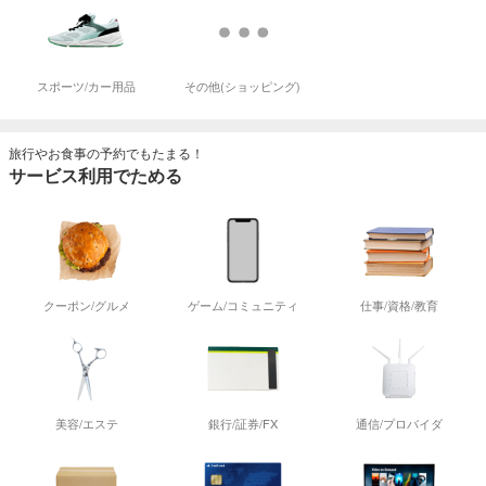
スポーツ/カー用品
その他(ショッピング)
旅行やお食事の予約でもたまる！
サービス利用でためる
クーポン/グルメ
ゲーム/コミュニティ
仕事/資格/教育
美容/エステ
銀行/証券/FX
通信/プロバイダ