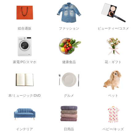
総合通販
ファッション
ビューティー/コスメ
家電/PC/スマホ
健康食品
花・ギフト
本/ミュージック/DVD
グルメ
ペット
インテリア
日用品
ベビー/キッズ