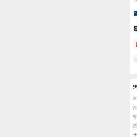
獲
無
お
有
資
サ