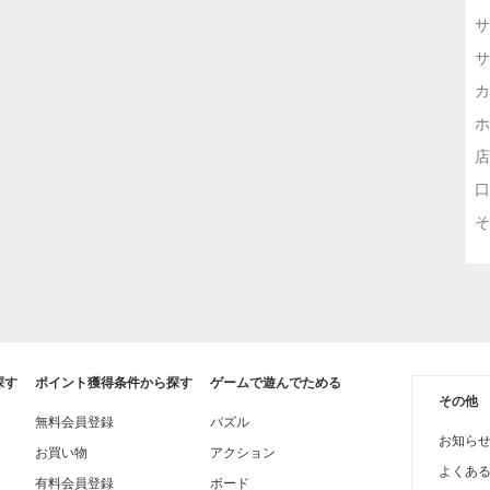
サ
サ
カ
ホ
店
口
そ
探す
ポイント獲得条件から探す
ゲームで遊んでためる
その他
無料会員登録
パズル
お知ら
お買い物
アクション
よくあ
有料会員登録
ボード