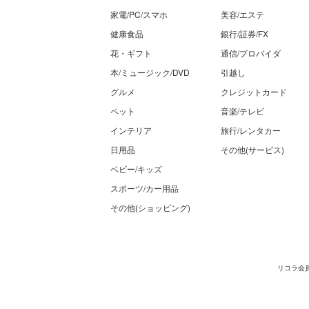
家電/PC/スマホ
美容/エステ
健康食品
銀行/証券/FX
花・ギフト
通信/プロバイダ
本/ミュージック/DVD
引越し
グルメ
クレジットカード
ペット
音楽/テレビ
インテリア
旅行/レンタカー
日用品
その他(サービス)
ベビー/キッズ
スポーツ/カー用品
その他(ショッピング)
リコラ会