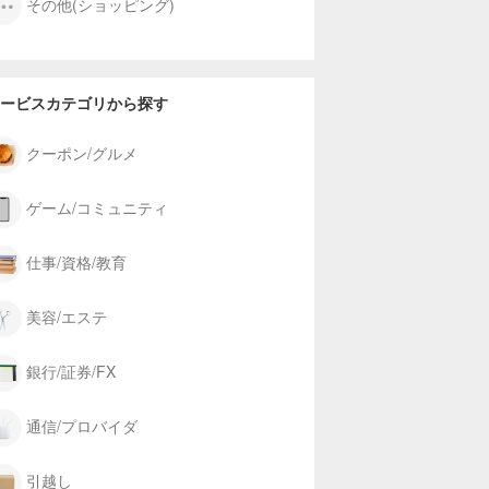
その他(ショッピング)
ービスカテゴリから探す
クーポン/グルメ
ゲーム/コミュニティ
仕事/資格/教育
美容/エステ
銀行/証券/FX
通信/プロバイダ
引越し