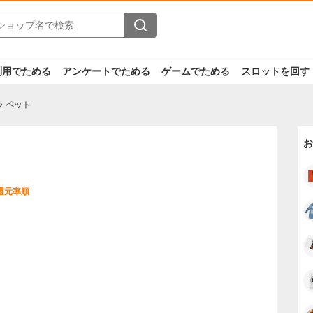
利用でためる
アンケートでためる
ゲームでためる
スロットを回す
ペット
お
還元率順