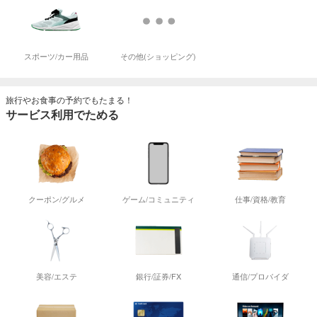
スポーツ/カー用品
その他(ショッピング)
旅行やお食事の予約でもたまる！
サービス利用でためる
クーポン/グルメ
ゲーム/コミュニティ
仕事/資格/教育
美容/エステ
銀行/証券/FX
通信/プロバイダ