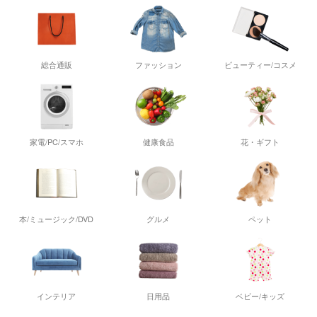
総合通販
ファッション
ビューティー/コスメ
家電/PC/スマホ
健康食品
花・ギフト
本/ミュージック/DVD
グルメ
ペット
インテリア
日用品
ベビー/キッズ