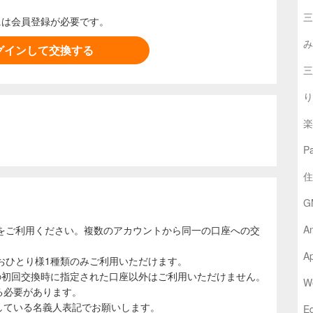
三
には会員登録が必要です。
み
グインして交換する
三
り
楽
P
住
G
A
をご利用ください。複数のアカウントから同一の口座への交
Ap
おひとり様1種類のみご利用いただけます。
の初回交換時に指定された口座以外はご利用いただけません。
W
る必要があります。
している名義人表記でお願いします。
E