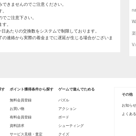
みできませんのでご注意ください。
n
す。
のでご注意下さい。
W
ます。
、一日あたりの交換数をシステムで制限しております。
楽
了の連絡から実際の着金までに遅延が生じる場合がございま
V
探す
ポイント獲得条件から探す
ゲームで遊んでためる
その他
無料会員登録
パズル
お知ら
お買い物
アクション
よくあ
有料会員登録
ボード
資料請求
シューティング
サービス見積・査定
クイズ