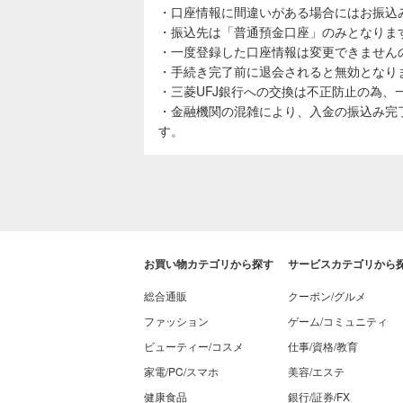
・口座情報に間違いがある場合にはお振込
・振込先は「普通預金口座」のみとなりま
・一度登録した口座情報は変更できません
・手続き完了前に退会されると無効となり
・三菱UFJ銀行への交換は不正防止の為
・金融機関の混雑により、入金の振込み完
す。
お買い物カテゴリから探す
サービスカテゴリから
総合通販
クーポン/グルメ
ファッション
ゲーム/コミュニティ
ビューティー/コスメ
仕事/資格/教育
家電/PC/スマホ
美容/エステ
健康食品
銀行/証券/FX