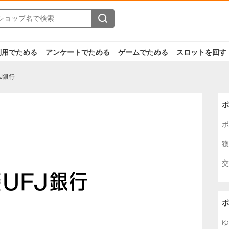
利用でためる
アンケートでためる
ゲームでためる
スロットを回す
J銀行
ポ
ポ
獲
交
ポ
ゆ