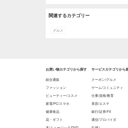
関連するカテゴリー
グルメ
お買い物カテゴリから探す
サービスカテゴリから
総合通販
クーポン/グルメ
ファッション
ゲーム/コミュニティ
ビューティー/コスメ
仕事/資格/教育
家電/PC/スマホ
美容/エステ
健康食品
銀行/証券/FX
花・ギフト
通信/プロバイダ
本/ミュージック/DVD
引越し