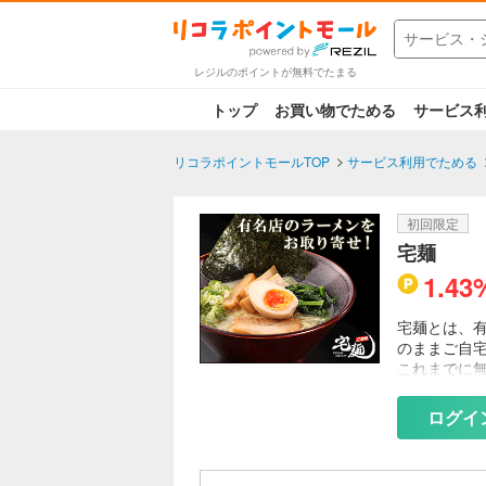
レジルのポイントが無料でたまる
トップ
お買い物でためる
サービス
リコラポイントモールTOP
サービス利用でためる
初回限定
宅麺
1.43
宅麺とは、
のままご自
これまでに
ログイ