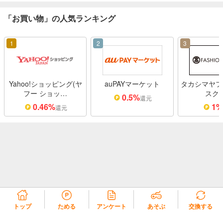
「お買い物」の人気ランキング
1
2
3
Yahoo!ショッピング(ヤ
auPAYマーケット
タカシマヤフ
フー ショッ…
スク
0.5%
還元
0.46%
1
還元
トップ
ためる
アンケート
あそぶ
交換する