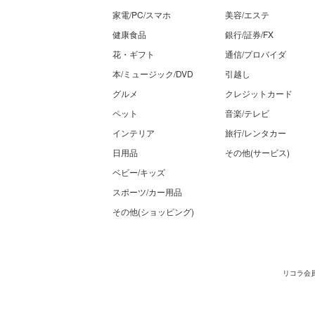
家電/PC/スマホ
美容/エステ
健康食品
銀行/証券/FX
花・ギフト
通信/プロバイダ
本/ミュージック/DVD
引越し
グルメ
クレジットカード
ペット
音楽/テレビ
インテリア
旅行/レンタカー
日用品
その他(サービス)
ベビー/キッズ
スポーツ/カー用品
その他(ショッピング)
リコラ会