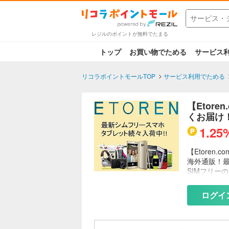
レジルのポイントが無料でたまる
トップ
お買い物でためる
サービス
リコラポイントモールTOP
サービス利用でためる
【Etor
くお届け
1.25
【Etore
海外通販！最
SIMフリー
た家電製品
ログイ