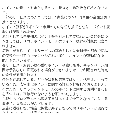
ポイントの獲得の対象となるのは、税抜き・送料抜き価格となりま
す。
一部のサービスにつきましては、1商品につき10円単位の金額は切り
捨てとなります。
ポイント獲得が1ポイント未満のものは切り捨てとなり、ポイント履
歴には記載されません。
原則として広告主側のポイント等を利用して支払われた金額分につ
きましては、リコラポイントモールのポイント獲得の対象には含ま
れません。
広告主が運営しているサービスの都合もしくは会員様の都合で商品
の交換や一部でもキャンセルされた場合、ポイントが無効になる可
能性もございます。
各サービス・お買い物の獲得ポイントや獲得条件、キャンペーン期
間が予告なしに変更される場合がございますが、ご利用された時点
の条件が適用されます。
条件を達成しているかどうかは各広告主ではなく、代理店が行って
いるため、広告主はポイントに関する詳細を把握しておりません。
そのため、リコラポイントモールのポイントに関するお問い合わせ
を広告主様に直接行わないようお願いいたします。
掲載中のプログラムの掲載終了日はあくまで予定となっており、急
遽終了となる場合がございます。
広告に遷移しない場合は掲載が終了となっておりポイントが獲得で
きませんので、ご注意くださいませ。