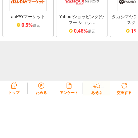
auPAYマーケット
Yahoo!ショッピング(ヤ
タカシマヤフ
フー ショッ…
スク
0.5%
還元
0.46%
1
還元
クイズ
スタンプ
2倍!
トップ
ためる
アンケート
あそぶ
交換する
リコラ会員規約
リコラポイント利用規約
リコラポイントモール利用規約
プライバシーポリシー
会社概要
よくある質問・お問い合わせ
© 2020 REZIL Inc.