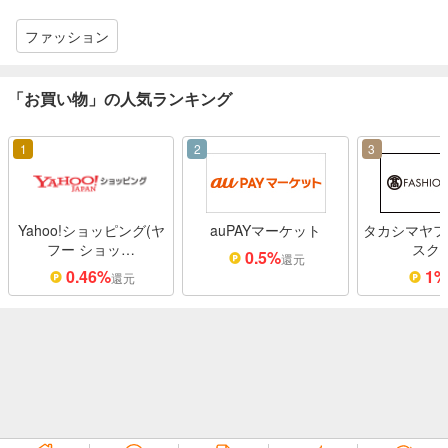
ファッション
「お買い物」の人気ランキング
1
2
3
Yahoo!ショッピング(ヤ
auPAYマーケット
タカシマヤフ
フー ショッ…
スク
0.5%
還元
0.46%
1
還元