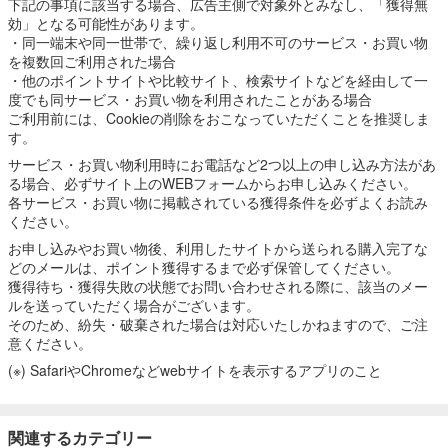
下記の事項に該当する場合、広告主側で対象外とみなし、「獲得無
効」となる可能性があります。
・同一端末や同一世帯で、繰り返し利用不可のサービス・お買い物
を複数回ご利用された場合
・他のポイントサイトや比較サイト、検索サイトなどを経由して一
度でも同サービス・お買い物を利用されたことがある場合
ご利用前には、Cookieの削除をおこなっていただくことを推奨しま
す。
サービス・お買い物利用時にお電話など2つ以上の申し込み方法があ
る場合、必ずサイト上のWEBフォームからお申し込みください。
各サービス・お買い物に掲載されている獲得条件を必ずよくお読み
ください。
お申し込みやお買い物後、利用したサイトから送られる購入完了な
どのメールは、ポイント獲得するまで必ず保管してください。
獲得待ち・獲得失敗の状態でお問い合わせされる際に、該当のメー
ルを送っていただく場合がございます。
そのため、紛失・破棄された場合は対応いたしかねますので、ご注
意ください。
(※) SafariやChromeなどwebサイトを表示するアプリのこと
関連するカテゴリー