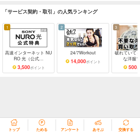
「サービス契約・取引」の人気ランキング
1
2
3
高速インターネット NU
24/7Workout
破れていても
RO 光（公式…
な洋服で
14,000
ポイント
3,500
500
ポイント
トップ
ためる
アンケート
あそぶ
交換する