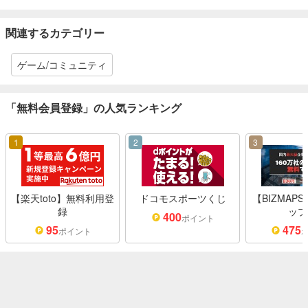
関連するカテゴリー
ゲーム/コミュニティ
「無料会員登録」の人気ランキング
1
2
3
【楽天toto】無料利用登
ドコモスポーツくじ
【BIZMAP
録
ップ
400
ポイント
95
475
ポイント