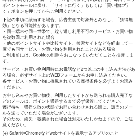
ポイントモールに戻り、「サイトに行く」もしくは「買い物に行
く」ボタンを押してからご利用ください。
下記の事項に該当する場合、広告主側で対象外とみなし、「獲得無
効」となる可能性があります。
・同一端末や同一世帯で、繰り返し利用不可のサービス・お買い物
を複数回ご利用された場合
・他のポイントサイトや比較サイト、検索サイトなどを経由して一
度でも同サービス・お買い物を利用されたことがある場合
ご利用前には、Cookieの削除をおこなっていただくことを推奨しま
す。
サービス・お買い物利用時にお電話など2つ以上の申し込み方法があ
る場合、必ずサイト上のWEBフォームからお申し込みください。
各サービス・お買い物に掲載されている獲得条件を必ずよくお読み
ください。
お申し込みやお買い物後、利用したサイトから送られる購入完了な
どのメールは、ポイント獲得するまで必ず保管してください。
獲得待ち・獲得失敗の状態でお問い合わせされる際に、該当のメー
ルを送っていただく場合がございます。
そのため、紛失・破棄された場合は対応いたしかねますので、ご注
意ください。
(※) SafariやChromeなどwebサイトを表示するアプリのこと