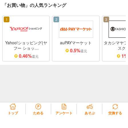
「お買い物」の人気ランキング
1
2
3
Yahoo!ショッピング(ヤ
auPAYマーケット
タカシマヤフ
フー ショッ…
スク
0.5%
還元
0.46%
1
還元
トップ
ためる
アンケート
あそぶ
交換する
リコラ会員規約
リコラポイント利用規約
リコラポイントモール利用規約