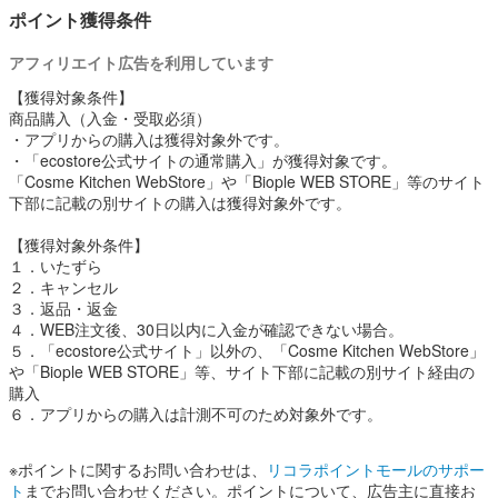
・自然由来の界面活性剤を使用
ポイント獲得条件
・天然のエッセンシャルオイルを使用
・合成香料・合成着色料不使用
アフィリエイト広告を利用しています
・赤ちゃんが生まれる方へ
【獲得対象条件】
・人にも地球にもやさしいエコストアのギフト
商品購入（入金・受取必須）
・アプリからの購入は獲得対象外です。
スキンケア 洗剤
・「ecostore公式サイトの通常購入」が獲得対象です。
「Cosme Kitchen WebStore」や「Biople WEB STORE」等のサイト
下部に記載の別サイトの購入は獲得対象外です。
【獲得対象外条件】
１．いたずら
２．キャンセル
３．返品・返金
４．WEB注文後、30日以内に入金が確認できない場合。
５．「ecostore公式サイト」以外の、「Cosme Kitchen WebStore」
や「Biople WEB STORE」等、サイト下部に記載の別サイト経由の
購入
６．アプリからの購入は計測不可のため対象外です。
※ポイントに関するお問い合わせは、
リコラポイントモールのサポー
ト
までお問い合わせください。ポイントについて、広告主に直接お