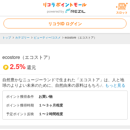
スロット
リコラID ログイン
トップ
カテゴリー
ビューティー/コスメ
ecostore（エコストア）
ecostore（エコストア）
2.5%
還元
自然豊かなニュージーランドで生まれた「エコストア」は、人と地
球のよりよい未来のために、自然由来の原料はもちろん、製造工程
もっと見る
や容器の素材、毎日の使い心地やデザインにまでこだわったアイテ
ムを展開。
ポイント獲得条件
お買い物
キッチン、ランドリーなど家庭用洗剤からスキンケア、ベビーケア
ポイント獲得時期
１〜３ヶ月程度
まで豊富に取り揃えています。
予定ポイント反映
１〜２時間程度
・サステナブルブランド9年連続No.1
※ Kanter Better Future Sustainable brand
・雑誌やWebメディアに多数掲載ブランド