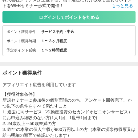
トをWEBセミナー形式で開催！
もっと見る
お金のプロであるFPが物件選定の見逃しやすい重要ポイントを解説
致します。
ログインしてポイントをためる
・物件を選ぶときに結局何を基準にすればよいのか？
ポイント獲得条件
サービス予約・申込
・売却益を出す物件の購入方法とは？
ポイント獲得時期
１〜３ヶ月程度
このような疑問を解消し、安心して不動産投資を進めるサポートを
予定ポイント反映
１〜２時間程度
致します。
※セミナー内容は予告なく変更する場合があります。
ポイント獲得条件
アフィリエイト広告を利用しています
【獲得対象条件】
新規セミナーに参加後の個別面談ののち、アンケート回答完了、か
つ以下の条件をすべて満たすこと
1. 過去に同サービス（不動産投資のセカンドオピニオンサービス）
にお申込み経験のない方(1人1回、1世帯1回まで)
2. 24歳以上～50歳未満の方
3. 昨年の本業の個人年収が600万円以上の方（本業の源泉徴収票又は
給与明細の額面で確認いたします）