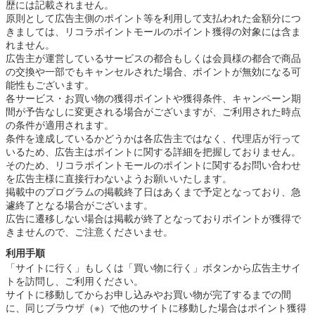
歴には記載されません。
原則として広告主側のポイント等を利用して支払われた金額分につ
きましては、リコラポイントモールのポイント獲得の対象には含ま
れません。
広告主が運営しているサービスの都合もしくは会員様の都合で商品
の交換や一部でもキャンセルされた場合、ポイントが無効になる可
能性もございます。
各サービス・お買い物の獲得ポイントや獲得条件、キャンペーン期
間が予告なしに変更される場合がございますが、ご利用された時点
の条件が適用されます。
条件を達成しているかどうかは各広告主ではなく、代理店が行って
いるため、広告主はポイントに関する詳細を把握しておりません。
そのため、リコラポイントモールのポイントに関するお問い合わせ
を広告主様に直接行わないようお願いいたします。
掲載中のプログラムの掲載終了日はあくまで予定となっており、急
遽終了となる場合がございます。
広告に遷移しない場合は掲載が終了となっておりポイントが獲得で
きませんので、ご注意くださいませ。
利用手順
「サイトに行く」もしくは「買い物に行く」ボタンから広告主サイ
トを訪問し、ご利用ください。
サイトに移動してからお申し込みやお買い物が完了するまでの間
に、同じブラウザ（※）で他のサイトに移動した場合はポイント獲得