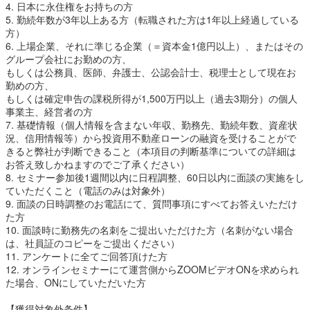
4. 日本に永住権をお持ちの方
5. 勤続年数が3年以上ある方（転職された方は1年以上経過している
方）
6. 上場企業、それに準じる企業（＝資本金1億円以上）、またはその
グループ会社にお勤めの方、
もしくは公務員、医師、弁護士、公認会計士、税理士として現在お
勤めの方、
もしくは確定申告の課税所得が1,500万円以上（過去3期分）の個人
事業主、経営者の方
7. 基礎情報（個人情報を含まない年収、勤務先、勤続年数、資産状
況、信用情報等）から投資用不動産ローンの融資を受けることがで
きると弊社が判断できること（本項目の判断基準についての詳細は
お答え致しかねますのでご了承ください）
8. セミナー参加後1週間以内に日程調整、60日以内に面談の実施をし
ていただくこと（電話のみは対象外）
9. 面談の日時調整のお電話にて、質問事項にすべてお答えいただけ
た方
10. 面談時に勤務先の名刺をご提出いただけた方（名刺がない場合
は、社員証のコピーをご提出ください）
11. アンケートに全てご回答頂けた方
12. オンラインセミナーにて運営側からZOOMビデオONを求められ
た場合、ONにしていただいた方
【獲得対象外条件】