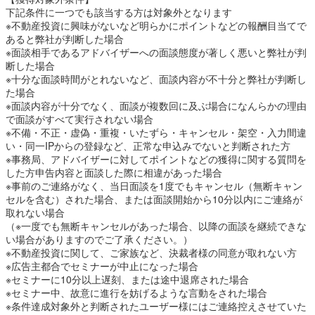
下記条件に一つでも該当する方は対象外となります
※不動産投資に興味がないなど明らかにポイントなどの報酬目当てで
あると弊社が判断した場合
※面談相手であるアドバイザーへの面談態度が著しく悪いと弊社が判
断した場合
※十分な面談時間がとれないなど、面談内容が不十分と弊社が判断し
た場合
※面談内容が十分でなく、面談が複数回に及ぶ場合になんらかの理由
で面談がすべて実行されない場合
※不備・不正・虚偽・重複・いたずら・キャンセル・架空・入力間違
い・同一IPからの登録など、正常な申込みでないと判断された方
※事務局、アドバイザーに対してポイントなどの獲得に関する質問を
した方申告内容と面談した際に相違があった場合
※事前のご連絡がなく、当日面談を1度でもキャンセル（無断キャン
セルを含む）された場合、または面談開始から10分以内にご連絡が
取れない場合
（※一度でも無断キャンセルがあった場合、以降の面談を継続できな
い場合がありますのでご了承ください。）
※不動産投資に関して、ご家族など、決裁者様の同意が取れない方
※広告主都合でセミナーが中止になった場合
※セミナーに10分以上遅刻、または途中退席された場合
※セミナー中、故意に進行を妨げるような言動をされた場合
※条件達成対象外と判断されたユーザー様にはご連絡控えさせていた