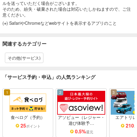
ルを送っていただく場合がございます。
そのため、紛失・破棄された場合は対応いたしかねますので、ご注
意ください。
(※) SafariやChromeなどwebサイトを表示するアプリのこと
関連するカテゴリー
その他(サービス)
「サービス予約・申込」の人気ランキング
1
2
3
食べログ（予約）
アソビュー（レジャー・
エアトリレ
遊び体験予…
25
210
ポイント
0.5%
還元