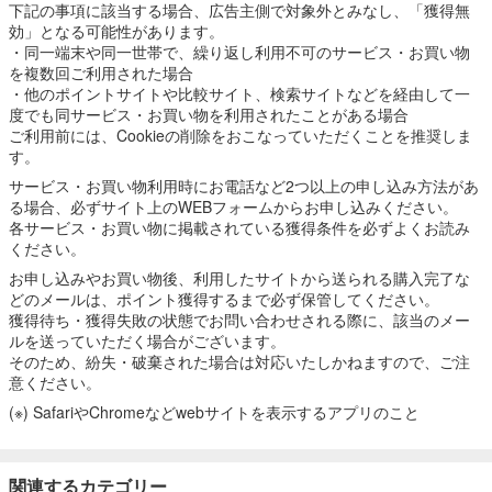
下記の事項に該当する場合、広告主側で対象外とみなし、「獲得無
効」となる可能性があります。
・同一端末や同一世帯で、繰り返し利用不可のサービス・お買い物
を複数回ご利用された場合
・他のポイントサイトや比較サイト、検索サイトなどを経由して一
度でも同サービス・お買い物を利用されたことがある場合
ご利用前には、Cookieの削除をおこなっていただくことを推奨しま
す。
サービス・お買い物利用時にお電話など2つ以上の申し込み方法があ
る場合、必ずサイト上のWEBフォームからお申し込みください。
各サービス・お買い物に掲載されている獲得条件を必ずよくお読み
ください。
お申し込みやお買い物後、利用したサイトから送られる購入完了な
どのメールは、ポイント獲得するまで必ず保管してください。
獲得待ち・獲得失敗の状態でお問い合わせされる際に、該当のメー
ルを送っていただく場合がございます。
そのため、紛失・破棄された場合は対応いたしかねますので、ご注
意ください。
(※) SafariやChromeなどwebサイトを表示するアプリのこと
関連するカテゴリー