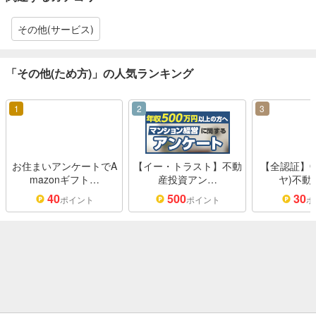
その他(サービス)
「その他(ため方)」の人気ランキング
1
2
3
お住まいアンケートでA
【イー・トラスト】不動
【全認証】Oh
mazonギフト…
産投資アン…
ヤ)不動
40
500
30
ポイント
ポイント
ポ