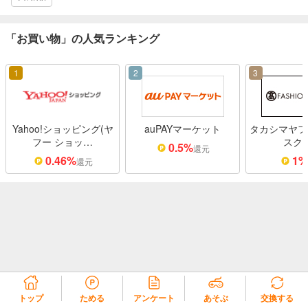
「お買い物」の人気ランキング
1
2
3
Yahoo!ショッピング(ヤ
auPAYマーケット
タカシマヤフ
フー ショッ…
スク
0.5%
還元
0.46%
1
還元
トップ
ためる
アンケート
あそぶ
交換する