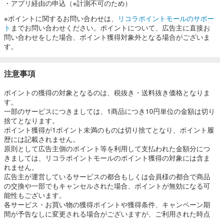
・アプリ経由の申込（※計測不可のため）
により多数の部屋を確保。
他社より有利な条件で仕入れ、利用者に還元しています。
※ポイントに関するお問い合わせは、
リコラポイントモールのサポー
ト
までお問い合わせください。ポイントについて、広告主に直接お
《安心・安全》
問い合わせをした場合、ポイント獲得対象外となる場合がございま
オンライン販売ながらコールセンターに経験豊富なオペレーターが
す。
在籍。
営業時間中は電話対応可能です。
大雪による欠航や遅延などにも迅速に対応し、大手に劣らないサー
注意事項
ビスを提供しています。
ポイントの獲得の対象となるのは、税抜き・送料抜き価格となりま
す。
一部のサービスにつきましては、1商品につき10円単位の金額は切り
捨てとなります。
ポイント獲得が1ポイント未満のものは切り捨てとなり、ポイント履
歴には記載されません。
原則として広告主側のポイント等を利用して支払われた金額分につ
きましては、リコラポイントモールのポイント獲得の対象には含ま
れません。
広告主が運営しているサービスの都合もしくは会員様の都合で商品
の交換や一部でもキャンセルされた場合、ポイントが無効になる可
能性もございます。
各サービス・お買い物の獲得ポイントや獲得条件、キャンペーン期
間が予告なしに変更される場合がございますが、ご利用された時点