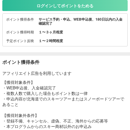
い。
ログインしてポイントをためる
《特徴》
ポイント獲得条件
サービス予約・申込、WEB申込後、180日以内の入金
北海道スキーに特化したWEB販売を行う旅行会社で、信州・新潟・
確認完了
東北などの取扱いはありません。
ポイント獲得時期
１〜３ヶ月程度
その代わり道内最大級のルスツリゾートをはじめ、
ニセコ・富良野・トマム・サホロ・キロロ・札幌テイネなど人気ス
予定ポイント反映
１〜２時間程度
キー場を網羅。
仕入れと販売を長年強化しています。
《航空会社》
ポイント獲得条件
北海道行き必須の航空券は、JALやスカイマーク、ピーチ、ジェット
スターなど豊富に取扱い。
アフィリエイト広告を利用しています
出発地は東京・大阪・名古屋・福岡に加え仙台や広島など全国対応
【獲得対象条件】
です。
・WEB申込後、入金確認完了
・複数人数で購入した場合もポイント数は一律
《便利な一括予約》
・申込内容が北海道でのスキーツアーまたはスノーボードツアーで
航空券、宿泊、リフト券、スキーバス、食事、レンタルなど必要な
あること
手配をすべてまとめて予約可能。
面倒な個別手配は不要です。
【獲得対象外条件】
・登録不備、キャンセル、虚偽、不正、海外からの応募等
《旅行代金と空室状況》
・本プログラムからのスキー商材以外のお申込み
インバウンド需要で日本向け客室確保が難しい中でも、長年の関係