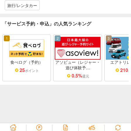
旅行/レンタカー
「サービス予約・申込」の人気ランキング
1
2
3
食べログ（予約）
アソビュー（レジャー・
エアトリレ
遊び体験予…
25
210
ポイント
0.5%
還元
クイズ
スタンプ