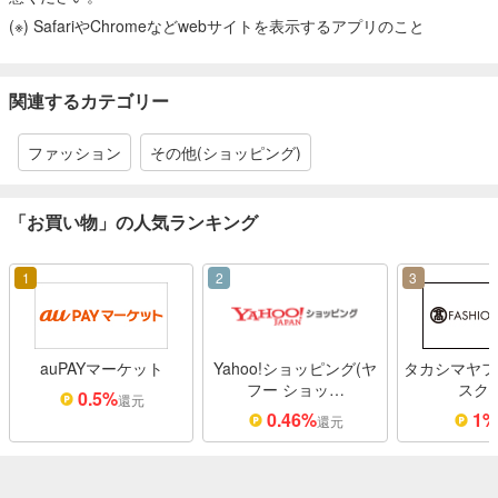
(※) SafariやChromeなどwebサイトを表示するアプリのこと
関連するカテゴリー
ファッション
その他(ショッピング)
「お買い物」の人気ランキング
1
2
3
auPAYマーケット
Yahoo!ショッピング(ヤ
タカシマヤフ
フー ショッ…
スク
0.5%
還元
0.46%
1
還元