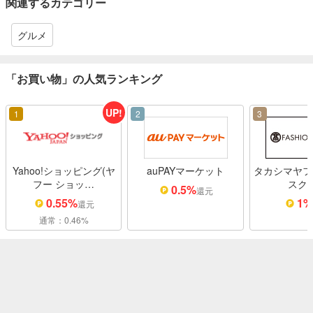
関連するカテゴリー
グルメ
「お買い物」の人気ランキング
UP!
1
2
3
Yahoo!ショッピング(ヤ
auPAYマーケット
タカシマヤフ
フー ショッ…
スク
0.5%
還元
0.55%
1
還元
通常：0.46%