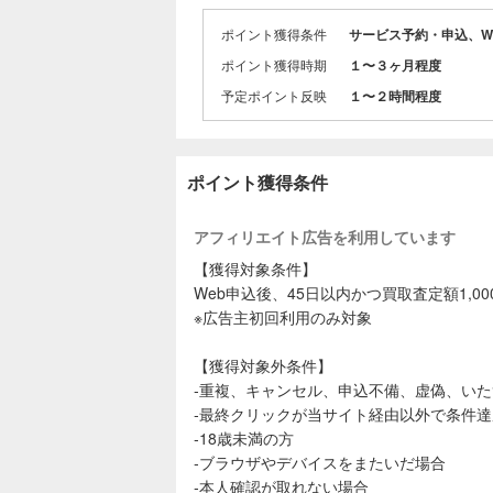
機本体・ソ
ポイント獲得条件
サービス予約・申込、W
◆ふるいち
ポイント獲得時期
１〜３ヶ月程度
お申し込み
は無料です
予定ポイント反映
１〜２時間程度
※無料配送キ
ポイント獲得条件
アフィリエイト広告を利用しています
【獲得対象条件】
Web申込後、45日以内かつ買取査定額1,0
※広告主初回利用のみ対象
【獲得対象外条件】
‐重複、キャンセル、申込不備、虚偽、い
‐最終クリックが当サイト経由以外で条件
‐18歳未満の方
‐ブラウザやデバイスをまたいだ場合
‐本人確認が取れない場合