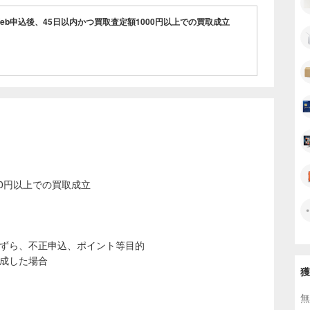
フトを高価買取いたします。
eb申込後、45日以内かつ買取査定額1000円以上での買取成立
の宅配買取ならご自宅から段ボールにつめて送るだけ！
いただければご自宅までヤマト運輸が集荷に伺います。送料
！
ットもご用意できます。
00円以上での買取成立
たずら、不正申込、ポイント等目的
達成した場合
獲
無