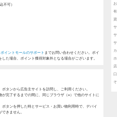
お
申込不可）
有
資
サ
サ
サ
カ
ラポイントモールのサポート
までお問い合わせください。ポイ
をした場合、ポイント獲得対象外となる場合がございます。
ホ
店
口
そ
」ボタンから広告主サイトを訪問し、ご利用ください。
物が完了するまでの間に、同じブラウザ（※）で他のサイトに
。
」ボタンを押した時とサービス・お買い物利用時で、デバイ
ができません。