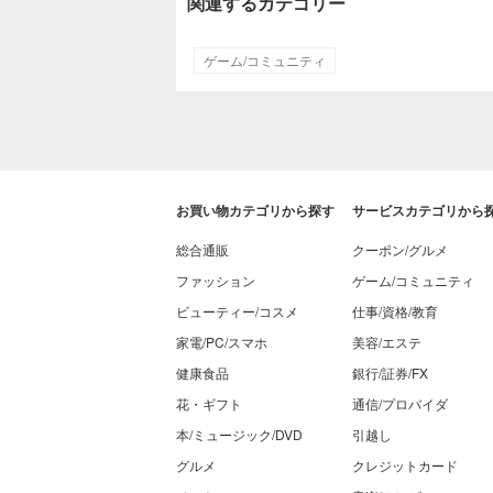
関連するカテゴリー
ゲーム/コミュニティ
お買い物カテゴリから探す
サービスカテゴリから
総合通販
クーポン/グルメ
ファッション
ゲーム/コミュニティ
ビューティー/コスメ
仕事/資格/教育
家電/PC/スマホ
美容/エステ
健康食品
銀行/証券/FX
花・ギフト
通信/プロバイダ
本/ミュージック/DVD
引越し
グルメ
クレジットカード