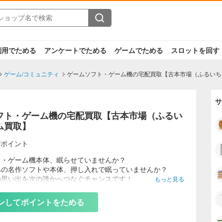
利用でためる
アンケートでためる
ゲームでためる
スロットを回す
ゲーム/コミュニティ
ゲームソフト・ゲーム機の宅配買取【古本市場（ふるいち
サ
フト・ゲーム機の宅配買取【古本市場（ふるい
ム買取】
0
ポイント
ト・ゲーム機本体、眠らせていませんか？
あの名作ソフトや本体、押し入れで眠っていませんか？
の思い出を次の誰かへつなぐチャンスです！
もっと見る
ち」「古本市場」ではゲームソフトの宅配買取を実施中！
ンしてポイントをためる
2やPS5などの最新ゲームから懐かしいファミコン、スーパーファ
ガドライブ、ゲームボーイ…などのレトロゲームまでゲーム