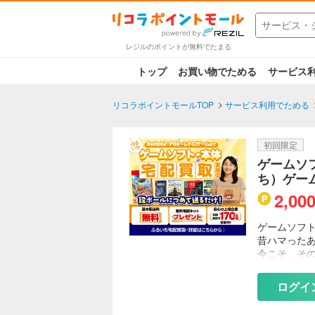
レジルのポイントが無料でたまる
トップ
お買い物でためる
サービス
リコラポイントモールTOP
サービス利用でためる
初回限定
ゲームソ
ち）ゲー
2,00
ゲームソフ
昔ハマった
今こそ、そ
◆「ふるい
ログイ
Switch
ミコン、メ