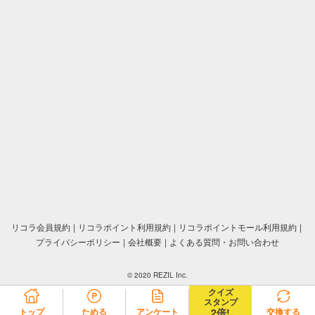
リコラ会員規約
リコラポイント利用規約
リコラポイントモール利用規約
プライバシーポリシー
会社概要
よくある質問・お問い合わせ
© 2020 REZIL Inc.
クイズ
スタンプ
2倍!
トップ
ためる
アンケート
あそぶ
交換する