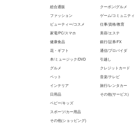
総合通販
クーポン/グルメ
ファッション
ゲーム/コミュニティ
ビューティー/コスメ
仕事/資格/教育
家電/PC/スマホ
美容/エステ
健康食品
銀行/証券/FX
花・ギフト
通信/プロバイダ
本/ミュージック/DVD
引越し
グルメ
クレジットカード
ペット
音楽/テレビ
インテリア
旅行/レンタカー
日用品
その他(サービス)
ベビー/キッズ
スポーツ/カー用品
その他(ショッピング)