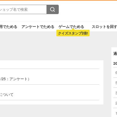
用でためる
アンケートでためる
ゲームでためる
スロットを回
クイズスタンプ2倍!
過
2
/25：アンケート）
了について