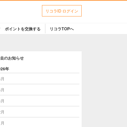
リコラID ログイン
す
ポイントを交換する
リコラTOPへ
去のお知らせ
026年
6月
5月
3月
2月
1月